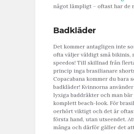
något lämpligt – oftast har de r
Badkläder
Det kommer antagligen inte so
ofta väljer väldigt små bikini
speedos! Till skillnad från fle
princip inga brasilianare short
Copacabana kommer du bara se 
badkläder! Kvinnorna använder a
lyxiga baddräkter och man bär 
komplett beach-look. För brasi
oerhört viktigt och det är oft
första hand, utan utseendet. Att
många och därför gäller det att