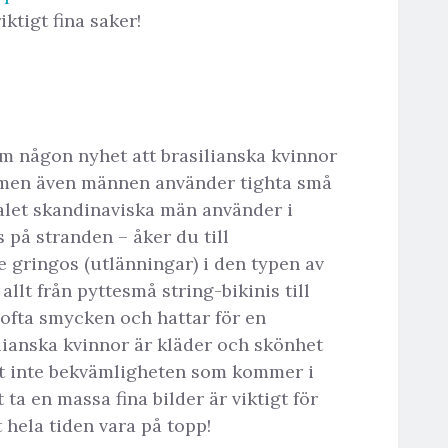
iktigt fina saker!
m någon nyhet att brasilianska kvinnor
s, men även männen använder tighta små
rtalet skandinaviska män använder i
s på stranden – åker du till
gringos (utlänningar) i den typen av
llt från pyttesmå string-bikinis till
ofta smycken och hattar för en
lianska kvinnor är kläder och skönhet
ast inte bekvämligheten som kommer i
 ta en massa fina bilder är viktigt för
 hela tiden vara på topp!