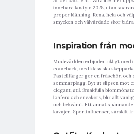
är det bättre att vara lite mer upp
innebära kostym 2025, utan snarare 
proper klänning. Rena, hela och väl
smycken och välvårdade skor bidrar 
Inspiration från m
Modevärlden erbjuder rikligt med i
comeback, med klassiska skepparkav
Pastellfärger ger en fräschör, och 
sommarplagg. Byt ut slipsen mot e
elegant, stil. Smakfulla blommönst
loafers och sneakers, blir allt vanl
och bekvämt. Ett annat spännande a
kavajen. Sportinfluenser, särskilt fr