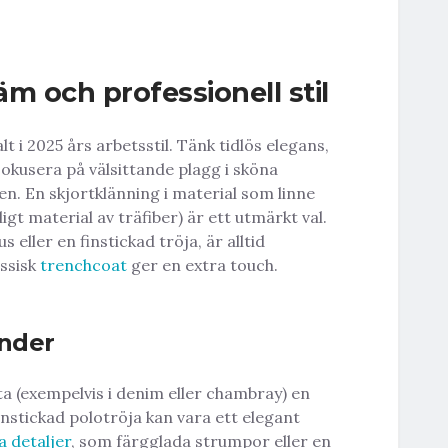
äm och professionell stil
t i 2025 års arbetsstil. Tänk tidlös elegans,
kusera på välsittande plagg i sköna
n. En skjortklänning i material som linne
igt material av träfiber) är ett utmärkt val.
 eller en finstickad tröja, är alltid
assisk
trenchcoat
ger en extra touch.
nder
a (exempelvis i denim eller chambray) en
 finstickad polotröja kan vara ett elegant
a detaljer
, som färgglada strumpor eller en