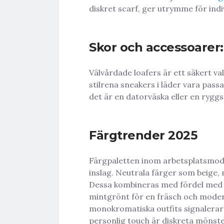
diskret scarf, ger utrymme för indiv
Skor och accessoarer:
Välvårdade loafers är ett säkert v
stilrena sneakers i läder vara passa
det är en datorväska eller en ryggsä
Färgtrender 2025
Färgpaletten inom arbetsplatsmode
inslag. Neutrala färger som beige, m
Dessa kombineras med fördel me
mintgrönt för en fräsch och mode
monokromatiska outfits signalerar 
personlig touch är diskreta mönster