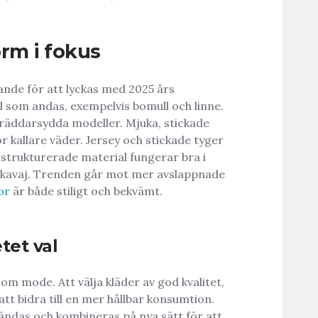
rm i fokus
nde för att lyckas med 2025 års
 som andas, exempelvis bomull och linne.
kräddarsydda modeller. Mjuka, stickade
r kallare väder. Jersey och stickade tyger
r strukturerade material fungerar bra i
 kavaj. Trenden går mot mer avslappnade
or
är både stiligt och bekvämt.
tet val
inom mode. Att välja kläder av god kvalitet,
att bidra till en mer hållbar konsumtion.
ändas och kombineras på nya sätt för att