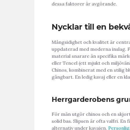
dessa faktorer är avgörande.
Nycklar till en bekv
Mångsidighet och kvalitet är central
uppdaterad med moderna inslag. Fo
material snarare än specifika märke
eller Tencel (ett mjukt och miljövänl
Chinos, kombinerat med en stilig blus
gångbart. En ledig kavaj eller en kl
Herrgarderobens gru
För män utgör chinos och en skjort
solid bas. Slipsen är ofta valfri. En
alternativ under kavajen.
Personlig