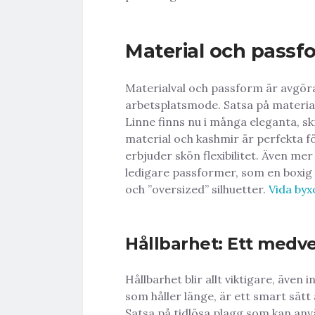
Material och passfo
Materialval och passform är avgöra
arbetsplatsmode. Satsa på material
Linne finns nu i många eleganta, s
material och kashmir är perfekta fö
erbjuder skön flexibilitet. Även me
ledigare passformer, som en boxig
och ”oversized” silhuetter.
Vida byx
Hållbarhet: Ett medve
Hållbarhet blir allt viktigare, även 
som håller länge, är ett smart sätt 
Satsa på tidlösa plagg som kan anv