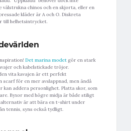
klädd. ”Uppklädd” behöver dock inte
välstrukna chinos och en skjorta, eller en
pressade kläder är A och O. Diskreta
till helhetsintrycket.
odevärlden
nspiration!
Det marina modet
gör en stark
ajer och kabelstickade tröjor.
den vita kavajen är ett perfekt
n scarf för en mer avslappnad, men ändå
er kan addera personlighet. Platta skor, som
igare. Byxor med högre midja är både stiligt
lternativ är att bära en t-shirt under
ån tennis, syns också tydligt.